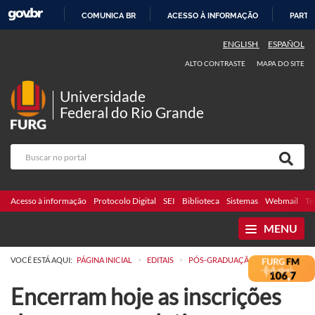
COMUNICA BR
ACESSO À INFORMAÇÃO
PARTI
IR
ENGLISH
ESPAÑOL
PARA
ALTO CONTRASTE
MAPA DO SITE
O
CONTEÚDO
Universidade
Federal do Rio Grande
Acesso à informação
Protocolo Digital
SEI
Biblioteca
Sistemas
Webmail
Te
MENU
>
>
VOCÊ ESTÁ AQUI:
PÁGINA INICIAL
EDITAIS
PÓS-GRADUAÇÃO
Encerram hoje as inscrições