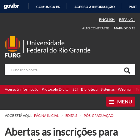
COMUNICA BR
ACESSO À INFORMAÇÃO
PARTI
IR
ENGLISH
ESPAÑOL
PARA
ALTO CONTRASTE
MAPA DO SITE
O
CONTEÚDO
Universidade
Federal do Rio Grande
Acesso à informação
Protocolo Digital
SEI
Biblioteca
Sistemas
Webmail
Te
MENU
>
>
VOCÊ ESTÁ AQUI:
PÁGINA INICIAL
EDITAIS
PÓS-GRADUAÇÃO
Abertas as inscrições para