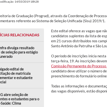
modificação: 14/03/2019 18h28
reitoria de Graduação (Prograd), através da Coordenação de Processos
mentares referente ao Sistema de Seleção Unificada (Sisu) 2019/1.
Este edital oferece as vagas que n
ÍCIAS RELACIONADAS
candidatos suplentes da lista de es
em 21 cursos distribuídos nos campi
Santo Antônio da Patrulha e São Lou
nfra divulga resultado
l de seleção para estágio
O período de inscrições inicia nesta 
unerado
terça-feira, 19. As inscrições deve
Comissão Permanente do Processo 
lgado edital de
candidato deve utilizar o número de
citação de matrícula
preenchimento do formulário online,
lementar e estudante
cial
Todas as informações e documentaç
das vagas disponíveis, estão disponí
G abre seleção de
ntes e estudantes para o
-Saúde: Clima