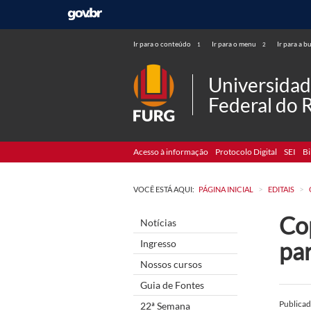
Ir para o conteúdo
Ir para o menu
Ir para a b
1
2
Universida
Federal do 
Acesso à informação
Protocolo Digital
SEI
Bi
>
>
VOCÊ ESTÁ AQUI:
PÁGINA INICIAL
EDITAIS
Co
Notícias
pa
Ingresso
Nossos cursos
Guia de Fontes
Publica
22ª Semana