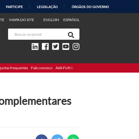
PARTICIPE
LEGISLAÇÃO
ÓRGÃOS DO GOVERNO
TE
MAPA DO SITE
ENGLISH
ESPAÑOL
guntas frequentes
Fale conosco
AVA FURG
 complementares