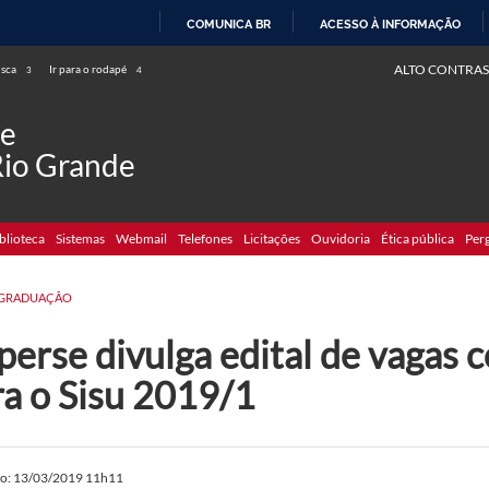
COMUNICA BR
ACESSO À INFORMAÇÃO
IR
ALTO CONTRAS
usca
Ir para o rodapé
3
4
PARA
O
de
CONTEÚDO
Rio Grande
blioteca
Sistemas
Webmail
Telefones
Licitações
Ouvidoria
Ética pública
Per
GRADUAÇÃO
perse divulga edital de vagas
ra o Sisu 2019/1
do: 13/03/2019 11h11