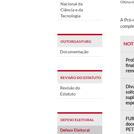
Última 
Nacional da
Ciência e da
Tecnologia
A Pró-
comple
OUTORGAS FURG
NOT
Documentação
Proi
fina
rem
REVISÃO DO ESTATUTO
Divu
Revisão do
soli
Estatuto
sup
espe
FUR
DEFESO ELEITORAL
doce
PET
Defeso Eleitoral