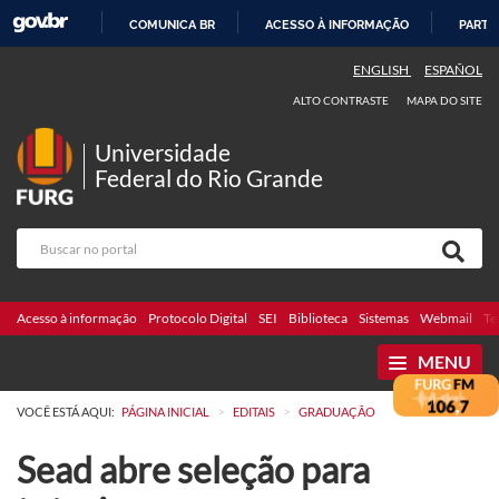
COMUNICA BR
ACESSO À INFORMAÇÃO
PARTI
IR
ENGLISH
ESPAÑOL
PARA
ALTO CONTRASTE
MAPA DO SITE
O
CONTEÚDO
Universidade
Federal do Rio Grande
Acesso à informação
Protocolo Digital
SEI
Biblioteca
Sistemas
Webmail
Te
MENU
>
>
VOCÊ ESTÁ AQUI:
PÁGINA INICIAL
EDITAIS
GRADUAÇÃO
Sead abre seleção para