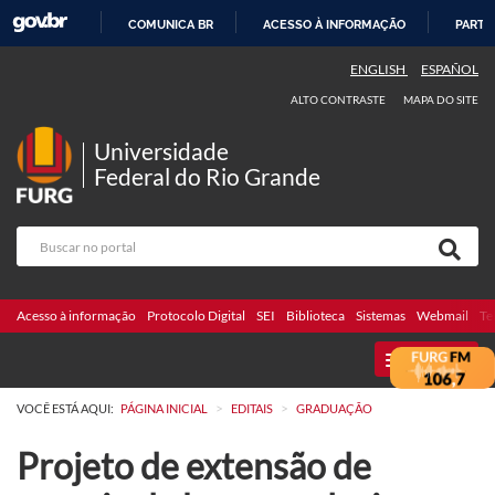
COMUNICA BR
ACESSO À INFORMAÇÃO
PARTI
IR
ENGLISH
ESPAÑOL
PARA
ALTO CONTRASTE
MAPA DO SITE
O
CONTEÚDO
Universidade
Federal do Rio Grande
Acesso à informação
Protocolo Digital
SEI
Biblioteca
Sistemas
Webmail
Te
MENU
>
>
VOCÊ ESTÁ AQUI:
PÁGINA INICIAL
EDITAIS
GRADUAÇÃO
Projeto de extensão de