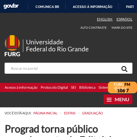
COMUNICA BR
ACESSO À INFORMAÇÃO
PARTI
IR
ENGLISH
ESPAÑOL
PARA
ALTO CONTRASTE
MAPA DO SITE
O
CONTEÚDO
Universidade
Federal do Rio Grande
Acesso à informação
Protocolo Digital
SEI
Biblioteca
Sistemas
Webmail
Te
MENU
>
>
VOCÊ ESTÁ AQUI:
PÁGINA INICIAL
EDITAIS
GRADUAÇÃO
Prograd torna público