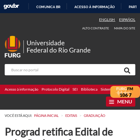
COMUNICA BR
ACESSO À INFORMAÇÃO
PARTI
IR
ENGLISH
ESPAÑOL
PARA
ALTO CONTRASTE
MAPA DO SITE
O
CONTEÚDO
Universidade
Federal do Rio Grande
Acesso à informação
Protocolo Digital
SEI
Biblioteca
Sistemas
Webmail
Te
MENU
>
>
VOCÊ ESTÁ AQUI:
PÁGINA INICIAL
EDITAIS
GRADUAÇÃO
Prograd retifica Edital de