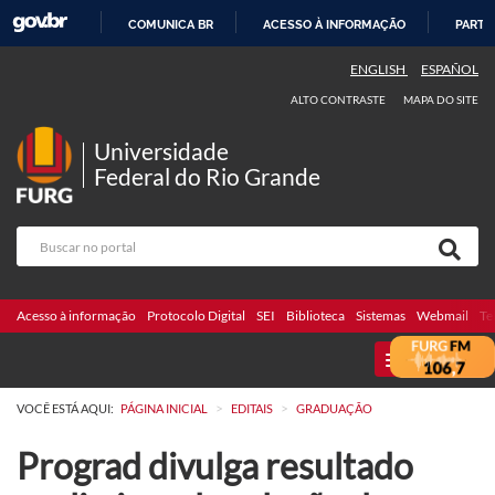
COMUNICA BR
ACESSO À INFORMAÇÃO
PARTI
IR
ENGLISH
ESPAÑOL
PARA
ALTO CONTRASTE
MAPA DO SITE
O
CONTEÚDO
Universidade
Federal do Rio Grande
Acesso à informação
Protocolo Digital
SEI
Biblioteca
Sistemas
Webmail
Te
MENU
>
>
VOCÊ ESTÁ AQUI:
PÁGINA INICIAL
EDITAIS
GRADUAÇÃO
Prograd divulga resultado