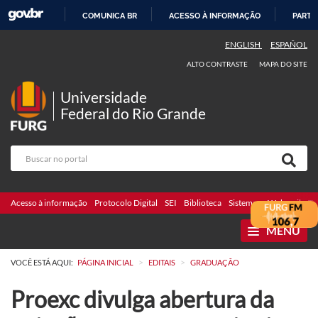
COMUNICA BR
ACESSO À INFORMAÇÃO
PARTI
IR
ENGLISH
ESPAÑOL
PARA
ALTO CONTRASTE
MAPA DO SITE
O
CONTEÚDO
Universidade
Federal do Rio Grande
Acesso à informação
Protocolo Digital
SEI
Biblioteca
Sistemas
Webmail
Te
MENU
>
>
VOCÊ ESTÁ AQUI:
PÁGINA INICIAL
EDITAIS
GRADUAÇÃO
Proexc divulga abertura da