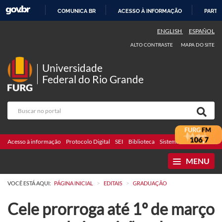
COMUNICA BR
ACESSO À INFORMAÇÃO
PARTI
IR
ENGLISH
ESPAÑOL
PARA
ALTO CONTRASTE
MAPA DO SITE
O
CONTEÚDO
Universidade
Federal do Rio Grande
Acesso à informação
Protocolo Digital
SEI
Biblioteca
Sistemas
Webmail
Te
MENU
>
>
VOCÊ ESTÁ AQUI:
PÁGINA INICIAL
EDITAIS
GRADUAÇÃO
Cele prorroga até 1º de março