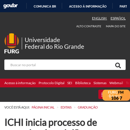
COMUNICA BR
ACESSO À INFORMAÇÃO
PARTI
IR
ENGLISH
ESPAÑOL
PARA
ALTO CONTRASTE
MAPA DO SITE
O
CONTEÚDO
Universidade
Federal do Rio Grande
Acesso à informação
Protocolo Digital
SEI
Biblioteca
Sistemas
Webmail
Te
MENU
>
>
VOCÊ ESTÁ AQUI:
PÁGINA INICIAL
EDITAIS
GRADUAÇÃO
ICHI inicia processo de