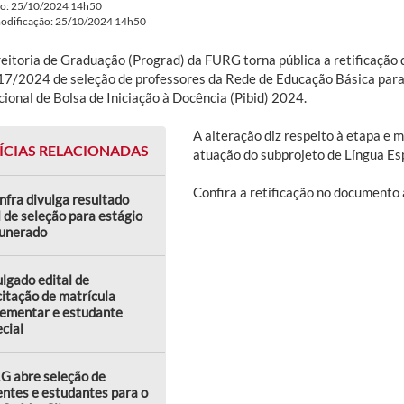
do: 25/10/2024 14h50
modificação: 25/10/2024 14h50
reitoria de Graduação (Prograd) da FURG torna pública a retificação d
 17/2024 de seleção de professores da Rede de Educação Básica par
cional de Bolsa de Iniciação à Docência (Pibid) 2024.
A alteração diz respeito à etapa e 
ÍCIAS RELACIONADAS
atuação do subprojeto de Língua Es
Confira a retificação no documento 
nfra divulga resultado
l de seleção para estágio
unerado
lgado edital de
citação de matrícula
lementar e estudante
cial
G abre seleção de
ntes e estudantes para o