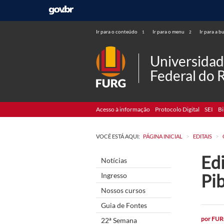
Ir para o conteúdo
Ir para o menu
Ir para a b
1
2
Universida
Federal do 
Acesso à informação
Protocolo Digital
SEI
Bi
>
>
VOCÊ ESTÁ AQUI:
PÁGINA INICIAL
EDITAIS
Edi
Notícias
Pib
Ingresso
Nossos cursos
Guia de Fontes
por
FUR
22ª Semana