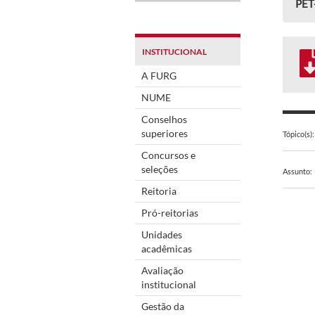
PET
INSTITUCIONAL
A FURG
NUME
Conselhos
superiores
Tópico(s):
Concursos e
seleções
Assunto:
Reitoria
Pró-reitorias
Unidades
acadêmicas
Avaliação
institucional
Gestão da