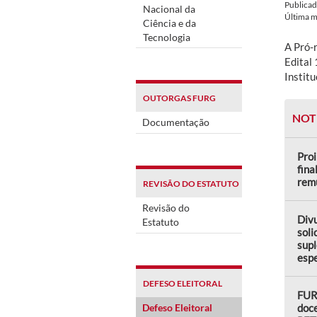
Publica
Nacional da
Última 
Ciência e da
Tecnologia
A Pró-
Edital
Institu
OUTORGAS FURG
NOT
Documentação
Proi
fina
rem
REVISÃO DO ESTATUTO
Revisão do
Divu
Estatuto
soli
sup
espe
DEFESO ELEITORAL
FUR
Defeso Eleitoral
doce