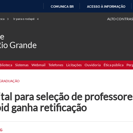
COMUNICA BR
ACESSO À INFORMAÇÃO
IR
ALTO CONTRAS
usca
Ir para o rodapé
3
4
PARA
O
de
CONTEÚDO
Rio Grande
blioteca
Sistemas
Webmail
Telefones
Licitações
Ouvidoria
Ética pública
Per
GRADUAÇÃO
tal para seleção de professore
id ganha retificação
G