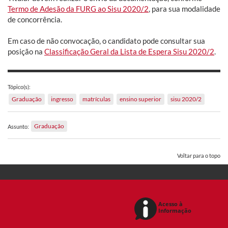
Termo de Adesão da FURG ao Sisu 2020/2
, para sua modalidade
de concorrência.
Em caso de não convocação, o candidato pode consultar sua
posição na
Classificação Geral da Lista de Espera Sisu 2020/2
.
Tópico(s):
Graduação
ingresso
matrículas
ensino superior
sisu 2020/2
Graduação
Assunto:
Voltar para o topo