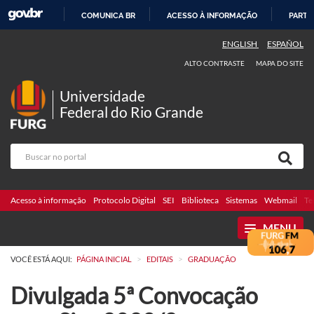
COMUNICA BR
ACESSO À INFORMAÇÃO
PARTI
IR
ENGLISH
ESPAÑOL
PARA
ALTO CONTRASTE
MAPA DO SITE
O
CONTEÚDO
Universidade
Federal do Rio Grande
Acesso à informação
Protocolo Digital
SEI
Biblioteca
Sistemas
Webmail
Te
MENU
>
>
VOCÊ ESTÁ AQUI:
PÁGINA INICIAL
EDITAIS
GRADUAÇÃO
Divulgada 5ª Convocação