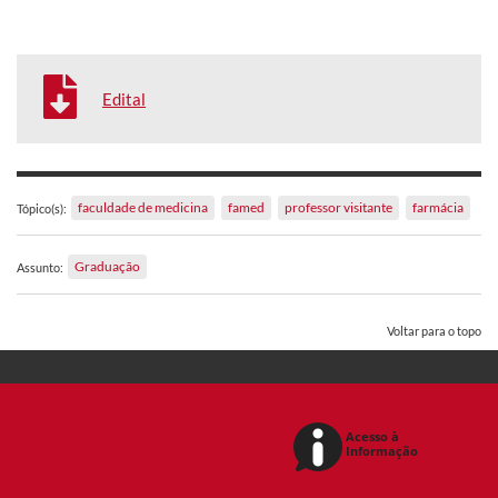
Edital
faculdade de medicina
famed
professor visitante
farmácia
Tópico(s):
Graduação
Assunto:
Voltar para o topo