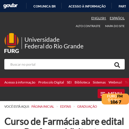
COMUNICA BR
ACESSO À INFORMAÇÃO
PARTI
IR
ENGLISH
ESPAÑOL
PARA
ALTO CONTRASTE
MAPA DO SITE
O
CONTEÚDO
Universidade
Federal do Rio Grande
Acesso à informação
Protocolo Digital
SEI
Biblioteca
Sistemas
Webmail
Te
MENU
>
>
VOCÊ ESTÁ AQUI:
PÁGINA INICIAL
EDITAIS
GRADUAÇÃO
Curso de Farmácia abre edital