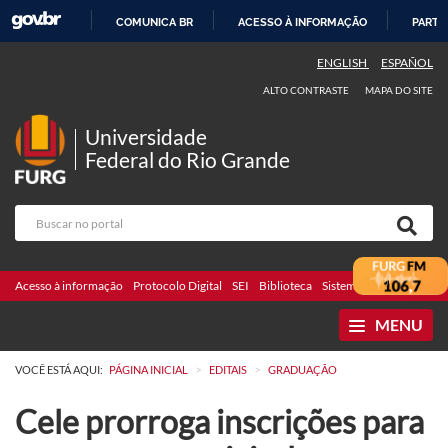
COMUNICA BR
ACESSO À INFORMAÇÃO
PARTI
IR
ENGLISH
ESPAÑOL
PARA
ALTO CONTRASTE
MAPA DO SITE
O
CONTEÚDO
Universidade
Federal do Rio Grande
Acesso à informação
Protocolo Digital
SEI
Biblioteca
Sistemas
Webmail
Te
MENU
>
>
VOCÊ ESTÁ AQUI:
PÁGINA INICIAL
EDITAIS
GRADUAÇÃO
Cele prorroga inscrições para