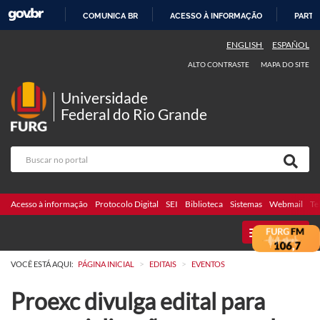
COMUNICA BR
ACESSO À INFORMAÇÃO
PARTI
IR
ENGLISH
ESPAÑOL
PARA
ALTO CONTRASTE
MAPA DO SITE
O
CONTEÚDO
Universidade
Federal do Rio Grande
Acesso à informação
Protocolo Digital
SEI
Biblioteca
Sistemas
Webmail
Te
MENU
>
>
VOCÊ ESTÁ AQUI:
PÁGINA INICIAL
EDITAIS
EVENTOS
Proexc divulga edital para