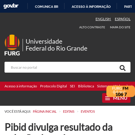
COMUNICA BR
ACESSO À INFORMAÇÃO
PARTI
IR
ENGLISH
ESPAÑOL
PARA
ALTO CONTRASTE
MAPA DO SITE
O
CONTEÚDO
Universidade
Federal do Rio Grande
Acesso à informação
Protocolo Digital
SEI
Biblioteca
Sistemas
Webmail
Te
MENU
>
>
VOCÊ ESTÁ AQUI:
PÁGINA INICIAL
EDITAIS
EVENTOS
Pibid divulga resultado da