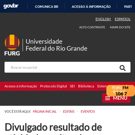
COMUNICA BR
ACESSO À INFORMAÇÃO
PARTI
IR
ENGLISH
ESPAÑOL
PARA
ALTO CONTRASTE
MAPA DO SITE
O
CONTEÚDO
Universidade
Federal do Rio Grande
Acesso à informação
Protocolo Digital
SEI
Biblioteca
Sistemas
Webmail
Te
MENU
>
>
VOCÊ ESTÁ AQUI:
PÁGINA INICIAL
EDITAIS
EVENTOS
Divulgado resultado de