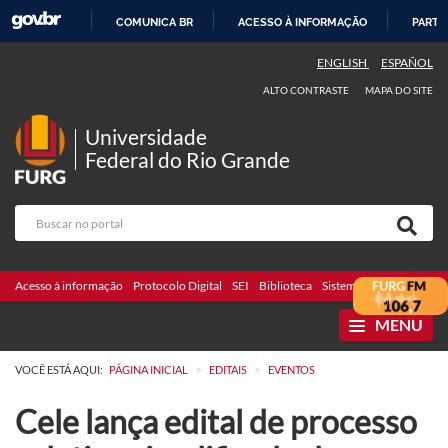
COMUNICA BR
ACESSO À INFORMAÇÃO
PARTI
IR
ENGLISH
ESPAÑOL
PARA
ALTO CONTRASTE
MAPA DO SITE
O
CONTEÚDO
Universidade
Federal do Rio Grande
Acesso à informação
Protocolo Digital
SEI
Biblioteca
Sistemas
Webmail
Te
MENU
>
>
VOCÊ ESTÁ AQUI:
PÁGINA INICIAL
EDITAIS
EVENTOS
Cele lança edital de processo