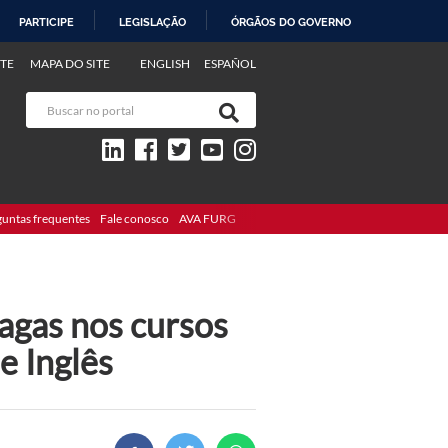
PARTICIPE
LEGISLAÇÃO
ÓRGÃOS DO GOVERNO
TE
MAPA DO SITE
ENGLISH
ESPAÑOL
guntas frequentes
Fale conosco
AVA FURG
vagas nos cursos
e Inglês