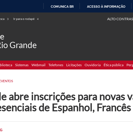
COMUNICA BR
ACESSO À INFORMAÇÃO
IR
ALTO CONTRAS
usca
Ir para o rodapé
3
4
PARA
O
de
CONTEÚDO
Rio Grande
blioteca
Sistemas
Webmail
Telefones
Licitações
Ouvidoria
Ética pública
Per
EVENTOS
e abre inscrições para novas 
senciais de Espanhol, Francês 
G