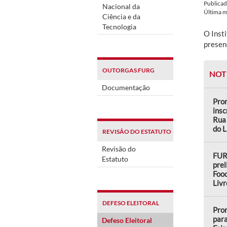
Publica
Nacional da
Última 
Ciência e da
Tecnologia
O Inst
presen
OUTORGAS FURG
NOT
Documentação
Pro
insc
Rua 
do L
REVISÃO DO ESTATUTO
Revisão do
FUR
Estatuto
prel
Food
Livr
DEFESO ELEITORAL
Pror
para
Defeso Eleitoral