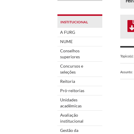
Feir
INSTITUCIONAL
A FURG
NUME
Conselhos
superiores
Tópico(s):
Concursos e
seleções
Assunto:
Reitoria
Pró-reitorias
Unidades
acadêmicas
Avaliação
institucional
Gestão da