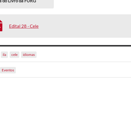
a do Livro da FURG
Edital 28 - Cele
ila
cele
idiomas
Eventos