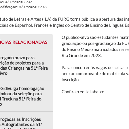
do: 04/09/2023 08h45
modificação: 04/09/2023 08h48
ituto de Letras e Artes (ILA) da FURG torna pública a abertura das i
ciais de Espanhol, Francês e Inglês do Centro de Ensino de Línguas E
O público-alvo são estudantes mat
ÍCIAS RELACIONADAS
graduação ou pós-graduação da FU
do Ensino Médio matriculados na red
Rio Grande em 2023.
rrogado prazo para
rição de projetos para a
Para concorrer às vagas descritas,
das Crianças na 51ª Feira
ivro
anexar comprovante de matrícula vá
inscrição.
G divulga homologação
Confira o edital abaixo.
iminar da seleção para
 Truck na 51ª Feira do
o
rogadas as Inscrições
 Autografantes da 51ª