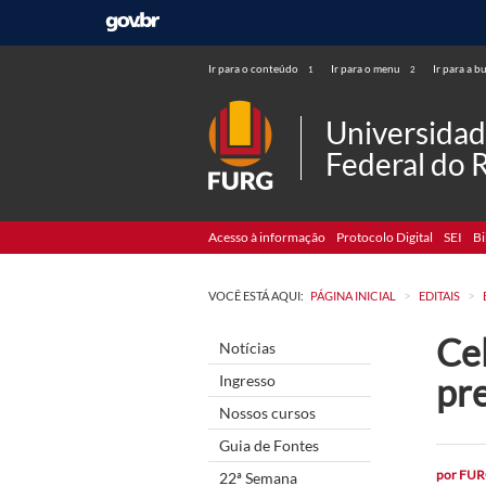
Ir para o conteúdo
Ir para o menu
Ir para a b
1
2
Universida
Federal do 
Acesso à informação
Protocolo Digital
SEI
Bi
>
>
VOCÊ ESTÁ AQUI:
PÁGINA INICIAL
EDITAIS
Cel
Notícias
pre
Ingresso
Nossos cursos
Guia de Fontes
por
FUR
22ª Semana