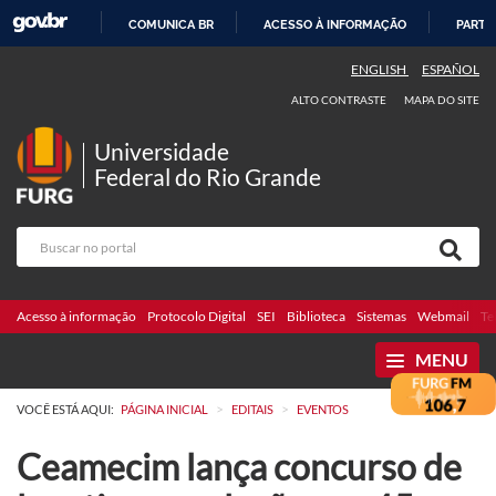
COMUNICA BR
ACESSO À INFORMAÇÃO
PARTI
IR
ENGLISH
ESPAÑOL
PARA
ALTO CONTRASTE
MAPA DO SITE
O
CONTEÚDO
Universidade
Federal do Rio Grande
Acesso à informação
Protocolo Digital
SEI
Biblioteca
Sistemas
Webmail
Te
MENU
>
>
VOCÊ ESTÁ AQUI:
PÁGINA INICIAL
EDITAIS
EVENTOS
Ceamecim lança concurso de