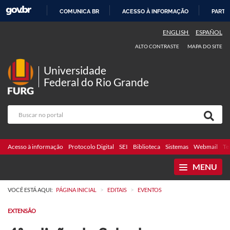
COMUNICA BR
ACESSO À INFORMAÇÃO
PARTI
IR
ENGLISH
ESPAÑOL
PARA
ALTO CONTRASTE
MAPA DO SITE
O
CONTEÚDO
Universidade
Federal do Rio Grande
Acesso à informação
Protocolo Digital
SEI
Biblioteca
Sistemas
Webmail
Te
MENU
>
>
VOCÊ ESTÁ AQUI:
PÁGINA INICIAL
EDITAIS
EVENTOS
EXTENSÃO