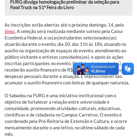
FURG divulga homologação preliminar da seleção para
Food Truck na 51ª Feira do Livro
As inscrições estão abertas até o próximo domingo, 14, pelo
Sinsc
. A seleção será realizada mediante sorteio pela Caixa
Econômica Federal, e os(as)estudantes selecionados(as)
atuarão durante o evento, dia 20, das 11h às 18h, atuando no
auxílio na organização de espaços do evento, atendimento ao
público visitante e artistas convidados(as), e apoio às ações
inscritas participantes no evento. Os(As) selecionados(as)
receberão auxílio financeiro de R$70,00 cada, para eventuais
despesas pessoais durante a atuação. É imprescindível não
acumular o auxílio financeiro com bolsas de qualquer natureza.
O Sabadou na FURG é uma iniciativa institucional com o
objetivo de fortalecer a relação entre universidade e
comunidade, promovendo atividades culturais, educativas,
científicas e de cidadania no Campus Carreiros. O evento é
coordenado pela Pró-Reitoria de Extensão e Cultura, e ocorre
mensalmente durante o ano letivo, no último sábado de cada
mês.