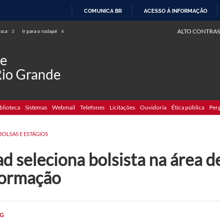
COMUNICA BR
ACESSO À INFORMAÇÃO
IR
ALTO CONTRAS
usca
Ir para o rodapé
3
4
PARA
O
de
CONTEÚDO
Rio Grande
blioteca
Sistemas
Webmail
Telefones
Licitações
Ouvidoria
Ética pública
Per
BOLSAS E ESTÁGIOS
d seleciona bolsista na área d
formação
G