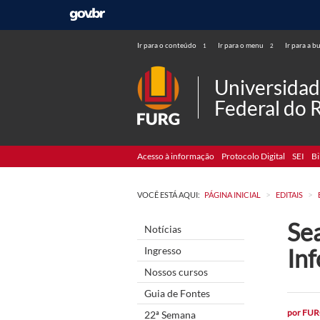
Ir para o conteúdo
Ir para o menu
Ir para a b
1
2
Universida
Federal do 
Acesso à informação
Protocolo Digital
SEI
Bi
>
>
VOCÊ ESTÁ AQUI:
PÁGINA INICIAL
EDITAIS
Sea
Notícias
In
Ingresso
Nossos cursos
Guia de Fontes
por
FUR
22ª Semana