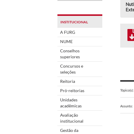
Nuti
Ext
INSTITUCIONAL
A FURG
NUME
Conselhos
superiores
Concursos e
seleções
Reitoria
Pró-reitorias
Tópico(s):
Unidades
acadêmicas
Assunto:
Avaliação
institucional
Gestão da