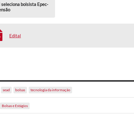
 seleciona bolsista Epec-
ensão
Edital
sead
bolsas
tecnologia da informação
Bolsas e Estágios