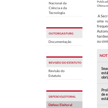
Publica
Nacional da
Última 
Ciência e da
Tecnologia
A Secr
uma va
freque
Automa
OUTORGAS FURG
hardwa
ou simi
Documentação
NOT
REVISÃO DO ESTATUTO
Sead
Revisão do
est
Estatuto
obri
Proi
de e
DEFESO ELEITORAL
est
Defeso Eleitoral