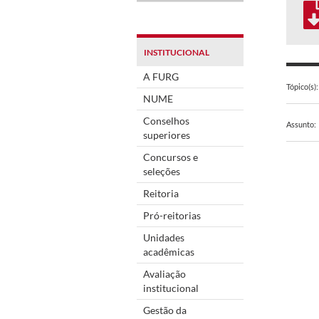
INSTITUCIONAL
A FURG
Tópico(s):
NUME
Conselhos
Assunto:
superiores
Concursos e
seleções
Reitoria
Pró-reitorias
Unidades
acadêmicas
Avaliação
institucional
Gestão da