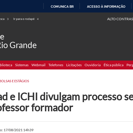
COMUNICA BR
ACESSO À INFORMAÇÃO
IR
ALTO CONTRAS
usca
Ir para o rodapé
3
4
PARA
O
de
CONTEÚDO
Rio Grande
blioteca
Sistemas
Webmail
Telefones
Licitações
Ouvidoria
Ética pública
Per
BOLSAS E ESTÁGIOS
d e ICHI divulgam processo se
ofessor formador
do: 17/08/2021 14h39