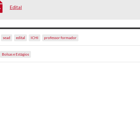
Edital
sead
edital
ICHI
professor formador
Bolsas e Estágios