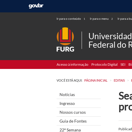
Ir para o conteúdo
Ir para o menu
Ir para a b
1
2
Universida
Federal do 
Acesso à informação
Protocolo Digital
SEI
Bi
>
>
VOCÊ ESTÁ AQUI:
PÁGINA INICIAL
EDITAIS
Sea
Notícias
pr
Ingresso
Nossos cursos
Guia de Fontes
Publica
22ª Semana