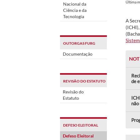
Última 
Nacional da
Ciência e da
Tecnologia
A Secr
(ICHI)
(Bacha
Sistem
OUTORGAS FURG
Documentação
NOT
Reci
de 
REVISÃO DO ESTATUTO
Revisão do
ICHI
Estatuto
não 
Prog
DEFESO ELEITORAL
Defeso Eleitoral