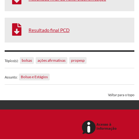
Resultado final PCD
bolsas
ações afirmativas
propesp
Tópico(s):
Bolsas e Estágios
Assunto:
Voltar para o topo