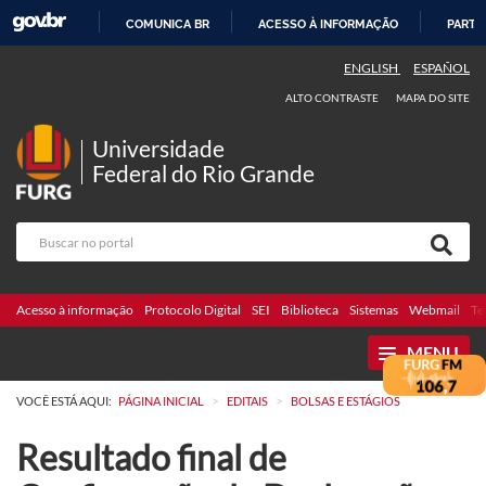
COMUNICA BR
ACESSO À INFORMAÇÃO
PARTI
IR
ENGLISH
ESPAÑOL
PARA
ALTO CONTRASTE
MAPA DO SITE
O
CONTEÚDO
Universidade
Federal do Rio Grande
Acesso à informação
Protocolo Digital
SEI
Biblioteca
Sistemas
Webmail
Te
MENU
>
>
VOCÊ ESTÁ AQUI:
PÁGINA INICIAL
EDITAIS
BOLSAS E ESTÁGIOS
Resultado final de