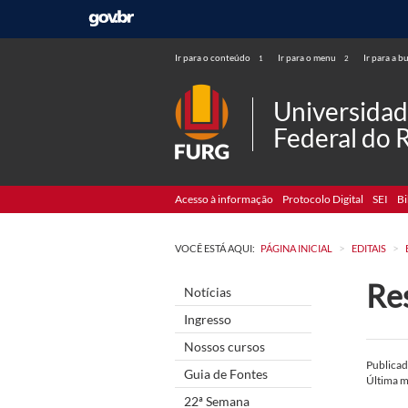
Ir para o conteúdo
Ir para o menu
Ir para a b
1
2
Universida
Federal do 
Acesso à informação
Protocolo Digital
SEI
Bi
>
>
VOCÊ ESTÁ AQUI:
PÁGINA INICIAL
EDITAIS
Res
Notícias
Ingresso
Nossos cursos
Publica
Guia de Fontes
Última 
22ª Semana