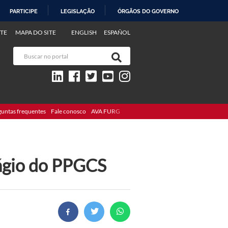
PARTICIPE
LEGISLAÇÃO
ÓRGÃOS DO GOVERNO
TE
MAPA DO SITE
ENGLISH
ESPAÑOL
guntas frequentes
Fale conosco
AVA FURG
tágio do PPGCS