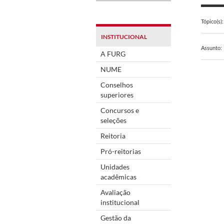
Tópico(s):
INSTITUCIONAL
Assunto:
A FURG
NUME
Conselhos
superiores
Concursos e
seleções
Reitoria
Pró-reitorias
Unidades
acadêmicas
Avaliação
institucional
Gestão da