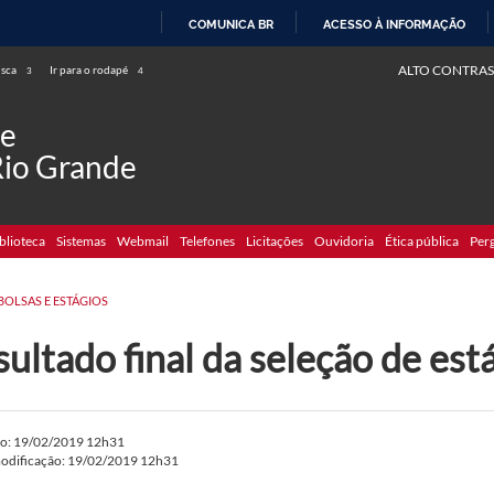
COMUNICA BR
ACESSO À INFORMAÇÃO
IR
ALTO CONTRAS
usca
Ir para o rodapé
3
4
PARA
O
de
CONTEÚDO
Rio Grande
blioteca
Sistemas
Webmail
Telefones
Licitações
Ouvidoria
Ética pública
Per
BOLSAS E ESTÁGIOS
ultado final da seleção de es
do: 19/02/2019 12h31
modificação: 19/02/2019 12h31