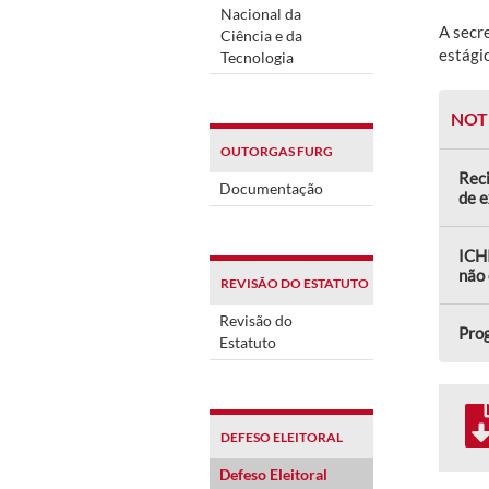
Nacional da
A secr
Ciência e da
estági
Tecnologia
NOT
OUTORGAS FURG
Reci
Documentação
de 
ICHI
não 
REVISÃO DO ESTATUTO
Revisão do
Prog
Estatuto
DEFESO ELEITORAL
Defeso Eleitoral