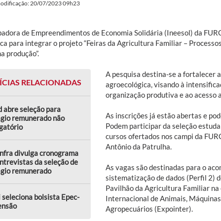
modificação: 20/07/2023 09h23
badora de Empreendimentos de Economia Solidária (Ineesol) da FURG s
ica para integrar o projeto “Feiras da Agricultura Familiar – Process
a produção”.
A pesquisa destina-se a fortalecer a
ÍCIAS RELACIONADAS
agroecológica, visando à intensifica
organização produtiva e ao acesso 
 abre seleção para
As inscrições já estão abertas e pod
ágio remunerado não
Podem participar da seleção estud
gatório
cursos ofertados nos campi da FURG
Antônio da Patrulha.
nfra divulga cronograma
ntrevistas da seleção de
As vagas são destinadas para o aco
ágio remunerado
sistematização de dados (Perfil 2) d
Pavilhão da Agricultura Familiar n
 seleciona bolsista Epec-
Internacional de Animais, Máquina
ensão
Agropecuários (Expointer).