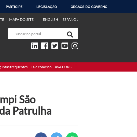
PARTICIPE
LEGISLAÇÃO
ÓRGÃOS DO GOVERNO
TE
MAPA DO SITE
ENGLISH
ESPAÑOL
guntas frequentes
Fale conosco
AVA FURG
ampi São
da Patrulha