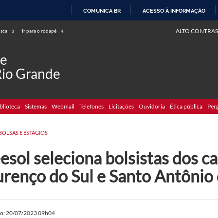
COMUNICA BR
ACESSO À INFORMAÇÃO
IR
ALTO CONTRAS
usca
Ir para o rodapé
3
4
PARA
O
de
CONTEÚDO
Rio Grande
blioteca
Sistemas
Webmail
Telefones
Licitações
Ouvidoria
Ética pública
Per
BOLSAS E ESTÁGIOS
esol seleciona bolsistas dos c
urenço do Sul e Santo Antônio 
do: 20/07/2023 09h04