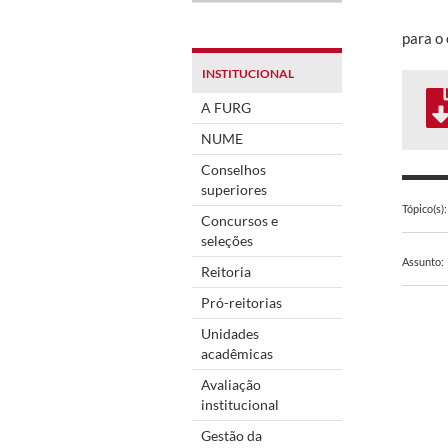
para o
INSTITUCIONAL
A FURG
NUME
Conselhos
superiores
Tópico(s):
Concursos e
seleções
Assunto:
Reitoria
Pró-reitorias
Unidades
acadêmicas
Avaliação
institucional
Gestão da