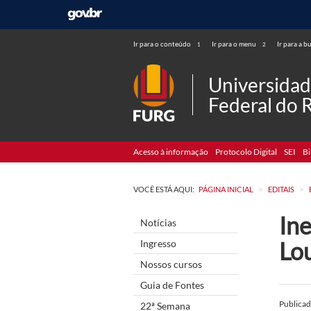
Ir para o conteúdo
Ir para o menu
Ir para a b
1
2
Universida
Federal do 
Acesso à informação
Protocolo Digital
SEI
Bi
>
>
VOCÊ ESTÁ AQUI:
PÁGINA INICIAL
EDITAIS
Ine
Notícias
Lo
Ingresso
Nossos cursos
Guia de Fontes
Publica
22ª Semana