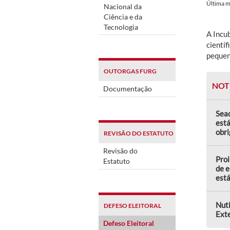
Última 
Nacional da
Ciência e da
Tecnologia
A Incu
científ
pequen
OUTORGAS FURG
NOT
Documentação
Sead
est
obri
REVISÃO DO ESTATUTO
Revisão do
Proi
Estatuto
de e
est
Nuti
DEFESO ELEITORAL
Ext
Defeso Eleitoral