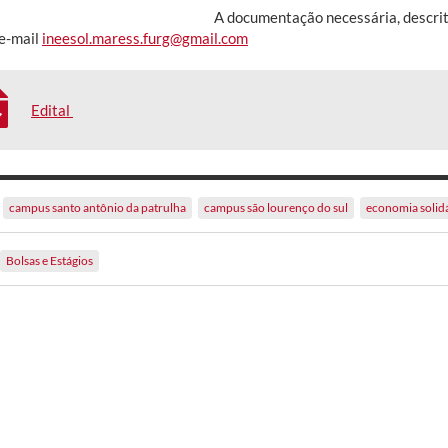
A documentação necessária, descrita
 e-mail
ineesol.maress.furg@gmail.com
Edital
campus santo antônio da patrulha
campus são lourenço do sul
economia solid
Bolsas e Estágios