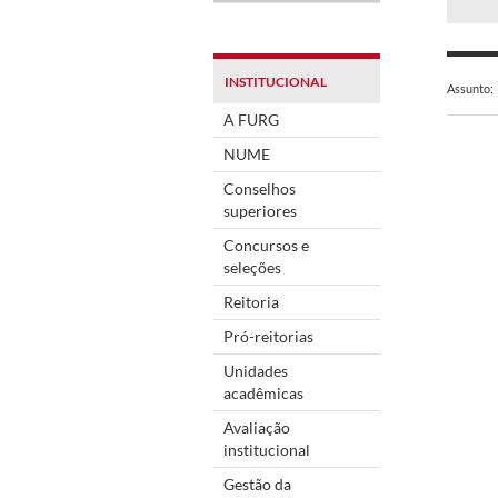
INSTITUCIONAL
Assunto:
A FURG
NUME
Conselhos
superiores
Concursos e
seleções
Reitoria
Pró-reitorias
Unidades
acadêmicas
Avaliação
institucional
Gestão da