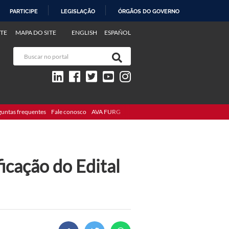
PARTICIPE
LEGISLAÇÃO
ÓRGÃOS DO GOVERNO
TE
MAPA DO SITE
ENGLISH
ESPAÑOL
guntas frequentes
Fale conosco
AVA FURG
ficação do Edital