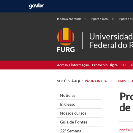
Ir para o conteúdo
Ir para o menu
Ir para a b
1
2
Universida
Federal do 
Acesso à informação
Protocolo Digital
SEI
Bi
>
>
VOCÊ ESTÁ AQUI:
PÁGINA INICIAL
EDITAIS
Pro
Notícias
de
Ingresso
Nossos cursos
Guia de Fontes
por
FUR
22ª Semana