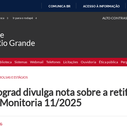
COMUNICA BR
ACESSO À INFORMAÇÃO
IR
ALTO CONTRAS
usca
Ir para o rodapé
3
4
PARA
O
de
CONTEÚDO
Rio Grande
blioteca
Sistemas
Webmail
Telefones
Licitações
Ouvidoria
Ética pública
Per
BOLSAS E ESTÁGIOS
grad divulga nota sobre a reti
 Monitoria 11/2025
G