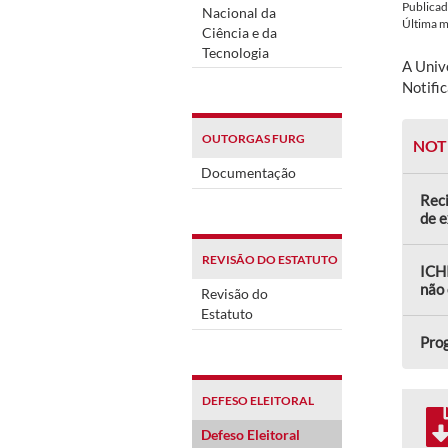
Publica
Nacional da
Última 
Ciência e da
Tecnologia
A Univ
Notifi
OUTORGAS FURG
NOT
Documentação
Reci
de 
REVISÃO DO ESTATUTO
ICHI
não 
Revisão do
Estatuto
Prog
DEFESO ELEITORAL
Defeso Eleitoral