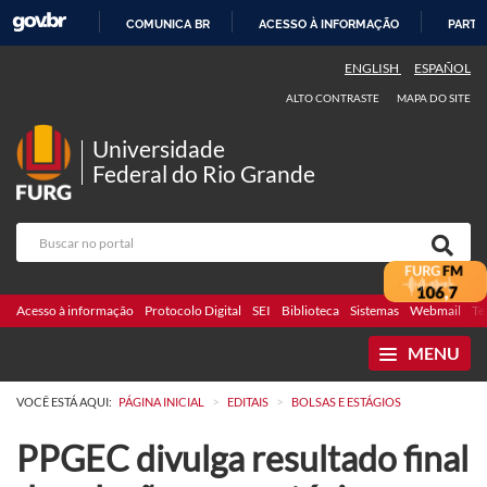
COMUNICA BR
ACESSO À INFORMAÇÃO
PARTI
IR
ENGLISH
ESPAÑOL
PARA
ALTO CONTRASTE
MAPA DO SITE
O
CONTEÚDO
Universidade
Federal do Rio Grande
Acesso à informação
Protocolo Digital
SEI
Biblioteca
Sistemas
Webmail
Te
MENU
>
>
VOCÊ ESTÁ AQUI:
PÁGINA INICIAL
EDITAIS
BOLSAS E ESTÁGIOS
PPGEC divulga resultado final