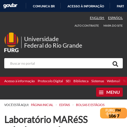
COMUNICA BR
ACESSO À INFORMAÇÃO
PARTI
IR
ENGLISH
ESPAÑOL
PARA
ALTO CONTRASTE
MAPA DO SITE
O
CONTEÚDO
Universidade
Federal do Rio Grande
Acesso à informação
Protocolo Digital
SEI
Biblioteca
Sistemas
Webmail
Te
MENU
>
>
VOCÊ ESTÁ AQUI:
PÁGINA INICIAL
EDITAIS
BOLSAS E ESTÁGIOS
Laboratório MARéSS