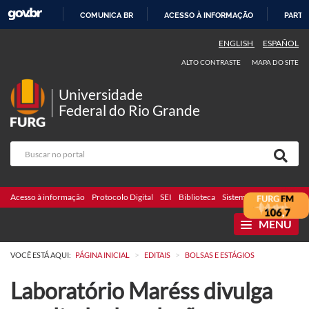
COMUNICA BR
ACESSO À INFORMAÇÃO
PARTI
IR
ENGLISH
ESPAÑOL
PARA
ALTO CONTRASTE
MAPA DO SITE
O
CONTEÚDO
Universidade
Federal do Rio Grande
Acesso à informação
Protocolo Digital
SEI
Biblioteca
Sistemas
Webmail
Te
MENU
>
>
VOCÊ ESTÁ AQUI:
PÁGINA INICIAL
EDITAIS
BOLSAS E ESTÁGIOS
Laboratório Maréss divulga