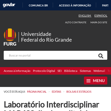
COMUNICA BR
ACESSO À INFORMAÇÃO
PARTI
IR
ENGLISH
ESPAÑOL
PARA
ALTO CONTRASTE
MAPA DO SITE
O
CONTEÚDO
Universidade
Federal do Rio Grande
Acesso à informação
Protocolo Digital
SEI
Biblioteca
Sistemas
Webmail
Te
MENU
>
>
VOCÊ ESTÁ AQUI:
PÁGINA INICIAL
EDITAIS
BOLSAS E ESTÁGIOS
Laboratório Interdisciplinar