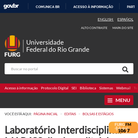
COMUNICA BR
ACESSO À INFORMAÇÃO
PARTI
IR
ENGLISH
ESPAÑOL
PARA
ALTO CONTRASTE
MAPA DO SITE
O
CONTEÚDO
Universidade
Federal do Rio Grande
Acesso à informação
Protocolo Digital
SEI
Biblioteca
Sistemas
Webmail
Te
MENU
>
>
VOCÊ ESTÁ AQUI:
PÁGINA INICIAL
EDITAIS
BOLSAS E ESTÁGIOS
Laboratório Interdisciplinar