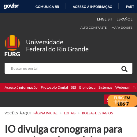
COMUNICA BR
ACESSO À INFORMAÇÃO
PARTI
IR
ENGLISH
ESPAÑOL
PARA
ALTO CONTRASTE
MAPA DO SITE
O
CONTEÚDO
Universidade
Federal do Rio Grande
Acesso à informação
Protocolo Digital
SEI
Biblioteca
Sistemas
Webmail
Te
MENU
>
>
VOCÊ ESTÁ AQUI:
PÁGINA INICIAL
EDITAIS
BOLSAS E ESTÁGIOS
IO divulga cronograma para