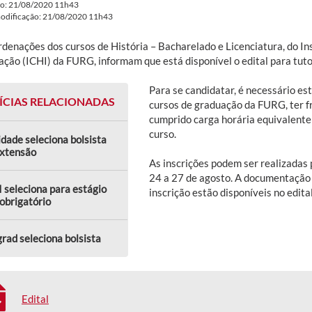
do: 21/08/2020 11h43
modificação: 21/08/2020 11h43
rdenações dos cursos de História – Bacharelado e Licenciatura, do I
ação (ICHI) da FURG, informam que está disponível o edital para tutor
Para se candidatar, é necessário e
ÍCIAS RELACIONADAS
cursos de graduação da FURG, ter f
cumprido carga horária equivalente
curso.
dade seleciona bolsista
extensão
As inscrições podem ser realizadas 
24 a 27 de agosto. A documentação 
 seleciona para estágio
inscrição estão disponíveis no edital
obrigatório
rad seleciona bolsista
Edital