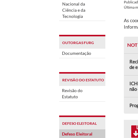
Publica
Nacional da
Última 
Ciência e da
Tecnologia
As coo
Inform
OUTORGAS FURG
NOT
Documentação
Reci
de 
REVISÃO DO ESTATUTO
ICHI
não 
Revisão do
Estatuto
Prog
DEFESO ELEITORAL
Defeso Eleitoral