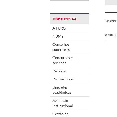
INSTITUCIONAL
Tópico(s):
A FURG
Assunto:
NUME
Conselhos
superiores
Concursos e
seleções
Reitoria
Pró-reitorias
Unidades
acadêmicas
Avaliação
institucional
Gestão da