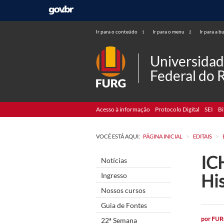
Ir para o conteúdo
Ir para o menu
Ir para a b
1
2
Universida
Federal do 
Acesso à informação
Protocolo Digital
SEI
Bi
>
>
VOCÊ ESTÁ AQUI:
PÁGINA INICIAL
EDITAIS
ICH
Notícias
His
Ingresso
Nossos cursos
Guia de Fontes
por
FUR
22ª Semana