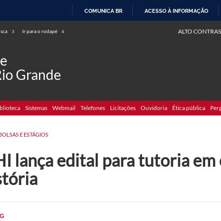
COMUNICA BR
ACESSO À INFORMAÇÃO
IR
ALTO CONTRAS
usca
Ir para o rodapé
3
4
PARA
O
de
CONTEÚDO
Rio Grande
blioteca
Sistemas
Webmail
Telefones
Licitações
Ouvidoria
Ética pública
Per
BOLSAS E ESTÁGIOS
I lança edital para tutoria em
tória
G