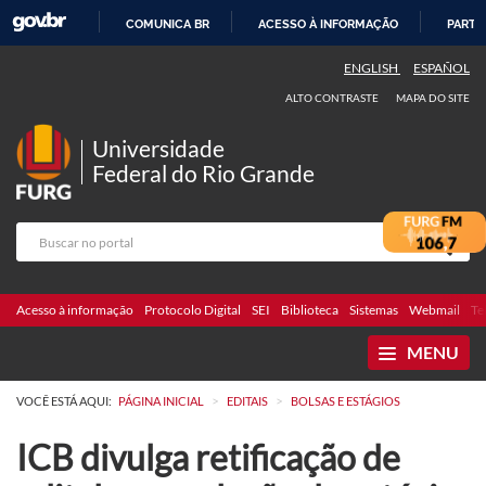
COMUNICA BR
ACESSO À INFORMAÇÃO
PARTI
IR
ENGLISH
ESPAÑOL
PARA
ALTO CONTRASTE
MAPA DO SITE
O
CONTEÚDO
Universidade
Federal do Rio Grande
Acesso à informação
Protocolo Digital
SEI
Biblioteca
Sistemas
Webmail
Te
MENU
>
>
VOCÊ ESTÁ AQUI:
PÁGINA INICIAL
EDITAIS
BOLSAS E ESTÁGIOS
ICB divulga retificação de