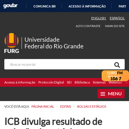
COMUNICA BR
ACESSO À INFORMAÇÃO
PARTI
IR
ENGLISH
ESPAÑOL
PARA
ALTO CONTRASTE
MAPA DO SITE
O
CONTEÚDO
Universidade
Federal do Rio Grande
Acesso à informação
Protocolo Digital
SEI
Biblioteca
Sistemas
Webmail
Te
MENU
>
>
VOCÊ ESTÁ AQUI:
PÁGINA INICIAL
EDITAIS
BOLSAS E ESTÁGIOS
ICB divulga resultado de