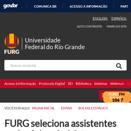
COMUNICA BR
ACESSO À INFORMAÇÃO
PARTI
IR
ENGLISH
ESPAÑOL
PARA
ALTO CONTRASTE
MAPA DO SITE
O
CONTEÚDO
Universidade
Federal do Rio Grande
Acesso à informação
Protocolo Digital
SEI
Biblioteca
Sistemas
Webmail
Te
MENU
>
>
VOCÊ ESTÁ AQUI:
PÁGINA INICIAL
EDITAIS
BOLSAS E ESTÁGIOS
FURG seleciona assistentes