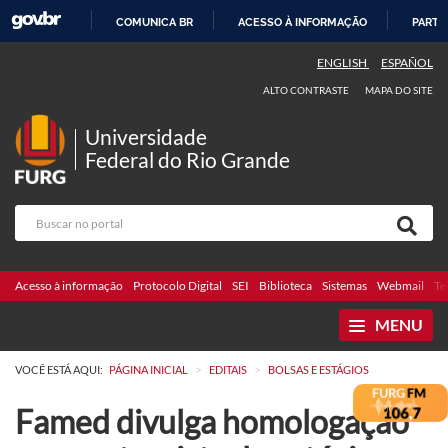
COMUNICA BR
ACESSO À INFORMAÇÃO
PARTI
IR
ENGLISH
ESPAÑOL
PARA
ALTO CONTRASTE
MAPA DO SITE
O
CONTEÚDO
Universidade
Federal do Rio Grande
Acesso à informação
Protocolo Digital
SEI
Biblioteca
Sistemas
Webmail
Te
MENU
>
>
VOCÊ ESTÁ AQUI:
PÁGINA INICIAL
EDITAIS
BOLSAS E ESTÁGIOS
Famed divulga homologação