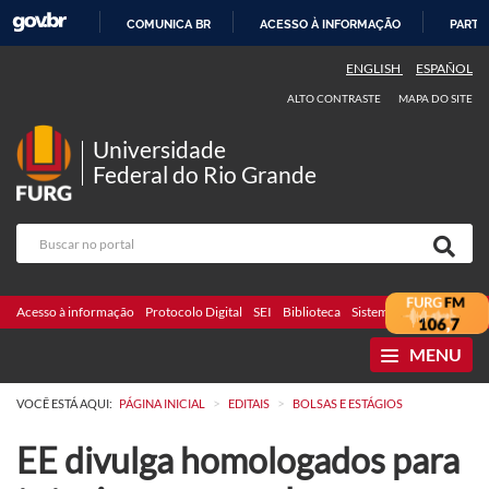
COMUNICA BR
ACESSO À INFORMAÇÃO
PARTI
IR
ENGLISH
ESPAÑOL
PARA
ALTO CONTRASTE
MAPA DO SITE
O
CONTEÚDO
Universidade
Federal do Rio Grande
Acesso à informação
Protocolo Digital
SEI
Biblioteca
Sistemas
Webmail
Te
MENU
>
>
VOCÊ ESTÁ AQUI:
PÁGINA INICIAL
EDITAIS
BOLSAS E ESTÁGIOS
EE divulga homologados para