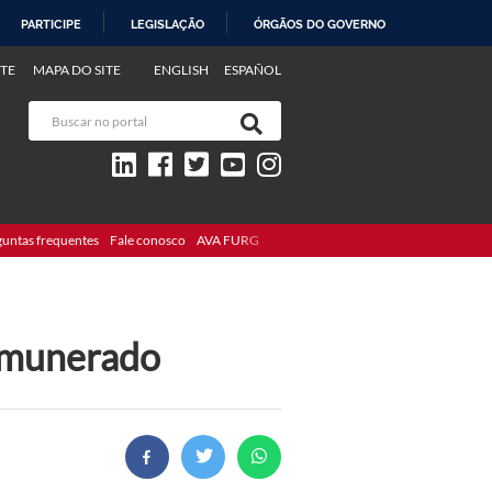
PARTICIPE
LEGISLAÇÃO
ÓRGÃOS DO GOVERNO
TE
MAPA DO SITE
ENGLISH
ESPAÑOL
guntas frequentes
Fale conosco
AVA FURG
remunerado