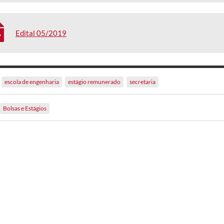
Edital 05/2019
escola de engenharia
estágio remunerado
secretaria
Bolsas e Estágios