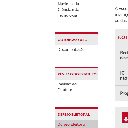
Nacional da
A Esco
Ciência e da
inscri
Tecnologia
ou das
NOT
OUTORGAS FURG
Documentação
Reci
de 
ICHI
REVISÃO DO ESTATUTO
não 
Revisão do
Estatuto
Prog
DEFESO ELEITORAL
Defeso Eleitoral