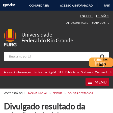
COMUNICA BR
ACESSO À INFORMAÇÃO
PARTI
IR
ENGLISH
ESPAÑOL
PARA
ALTO CONTRASTE
MAPA DO SITE
O
CONTEÚDO
Universidade
Federal do Rio Grande
Acesso à informação
Protocolo Digital
SEI
Biblioteca
Sistemas
Webmail
Te
MENU
>
>
VOCÊ ESTÁ AQUI:
PÁGINA INICIAL
EDITAIS
BOLSAS E ESTÁGIOS
Divulgado resultado da