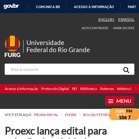
COMUNICA BR
ACESSO À INFORMAÇÃO
PARTI
IR
ENGLISH
ESPAÑOL
PARA
ALTO CONTRASTE
MAPA DO SITE
O
CONTEÚDO
Universidade
Federal do Rio Grande
Acesso à informação
Protocolo Digital
SEI
Biblioteca
Sistemas
Webmail
Te
MENU
>
>
VOCÊ ESTÁ AQUI:
PÁGINA INICIAL
EDITAIS
BOLSAS E ESTÁGIOS
Proexc lança edital para