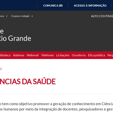
COMUNICA BR
ACESSO À INFORMAÇÃO
IR
ALTO CONTRAS
usca
Ir para o rodapé
3
4
PARA
O
de
CONTEÚDO
Rio Grande
blioteca
Sistemas
Webmail
Telefones
Licitações
Ouvidoria
Ética pública
Per
DO
ÊNCIAS DA SAÚDE
o tem como objetivo promover a geração de conhecimento em Ciência
os humanos por meio da integração de docentes, pesquisadores e ge