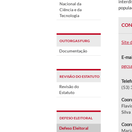
interdi
Nacional da
popula
Ciência e da
Tecnologia
CON
OUTORGAS FURG
Site 
Documentação
E-mai
pgcs
REVISÃO DO ESTATUTO
Telef
Revisão do
(53)
Estatuto
Coord
Flavi
Silva
DEFESO ELEITORAL
Coord
Defeso Eleitoral
Mari