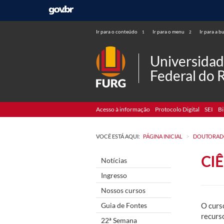
Ir para o conteúdo
Ir para o menu
Ir para a b
1
2
Universida
Federal do 
Acesso à informação
Protocolo Digital
SEI
Bi
>
VOCÊ ESTÁ AQUI:
PÁGINA INICIAL
DOUTORA
CI
Notícias
Ingresso
Nossos cursos
Guia de Fontes
O curs
recurs
22ª Semana