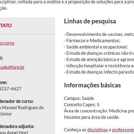
sciplinar, voltada para a análise e a proposição de soluções para a 
ção.
Linhas de pesquisa
TATO
- Desenvolvimento de vacinas, méto
- Fármacos e Medicamentos;
do curso
- Saúde ambiental e ocupacional;
- Estudo de doenças crônicas não tr
l:
- Estudo de atenção básica e agravo
- Infecção hospitalar e resistência 
aude@furg.br
- Estudo de doenças infecto parasitá
one:
Informações básicas
 3237-4627
Campus: Saúde
enador de curso:
Conceito Capes: 5
o Manoel Rodrigues da
Área de concentração: Medicina pre
 Júnior
Insumos para área da saúde.
enadora adjunta:
Conheça as
disciplinas
e
professore
ana Appel Hort