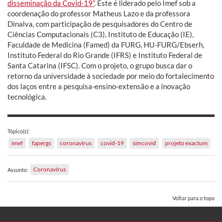
disseminação da Covid-19”
. Este é liderado pelo Imef sob a
coordenação do professor Matheus Lazo e da professora
Dinalva, com participação de pesquisadores do Centro de
Ciências Computacionais (C3), Instituto de Educação (IE),
Faculdade de Medicina (Famed) da FURG, HU-FURG/Ebserh,
Instituto Federal do Rio Grande (IFRS) e Instituto Federal de
Santa Catarina (IFSC). Com o projeto, o grupo busca dar o
retorno da universidade à sociedade por meio do fortalecimento
dos laços entre a pesquisa-ensino-extensão e a inovação
tecnológica.
Tópico(s):
imef
fapergs
coronavírus
covid-19
simcovid
projeto exactum
Coronavírus
Assunto:
Voltar para o topo