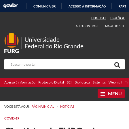
COMUNICA BR
ACESSO À INFORMAÇÃO
PARTI
IR
ENGLISH
ESPAÑOL
PARA
ALTO CONTRASTE
MAPA DO SITE
O
CONTEÚDO
Universidade
Federal do Rio Grande
Acesso à informação
Protocolo Digital
SEI
Biblioteca
Sistemas
Webmail
Te
MENU
>
VOCÊ ESTÁ AQUI:
PÁGINA INICIAL
NOTÍCIAS
COVID-19