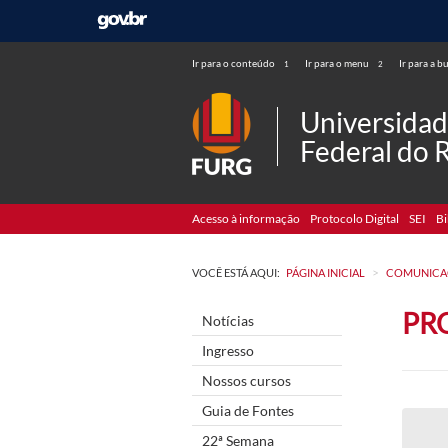
Ir para o conteúdo
Ir para o menu
Ir para a b
1
2
Universida
Federal do 
Acesso à informação
Protocolo Digital
SEI
Bi
>
VOCÊ ESTÁ AQUI:
PÁGINA INICIAL
COMUNICA
PR
Notícias
Ingresso
Nossos cursos
Guia de Fontes
22ª Semana