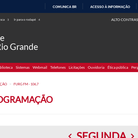
COMUNICA BR
ACESSO À INFORMAÇÃO
IR
ALTO CONTRAS
usca
Ir para o rodapé
3
4
PARA
O
de
CONTEÚDO
Rio Grande
blioteca
Sistemas
Webmail
Telefones
Licitações
Ouvidoria
Ética pública
Per
>
ÇÃO
FURG FM - 106,7
OGRAMAÇÃO
SEGUNDA