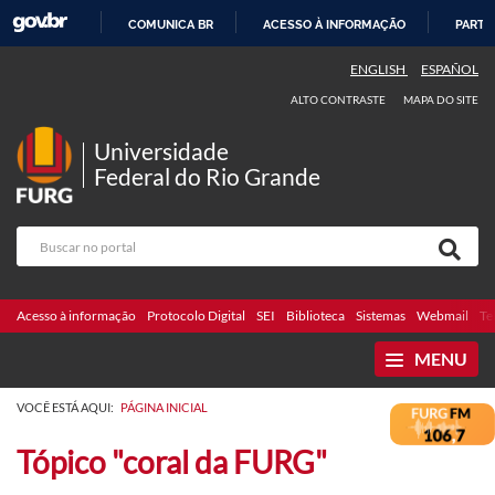
COMUNICA BR
ACESSO À INFORMAÇÃO
PARTI
IR
ENGLISH
ESPAÑOL
PARA
ALTO CONTRASTE
MAPA DO SITE
O
CONTEÚDO
Universidade
Federal do Rio Grande
Acesso à informação
Protocolo Digital
SEI
Biblioteca
Sistemas
Webmail
Te
MENU
VOCÊ ESTÁ AQUI:
PÁGINA INICIAL
Tópico "coral da FURG"