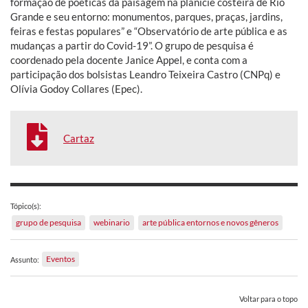
formação de poéticas da paisagem na planície costeira de Rio
Grande e seu entorno: monumentos, parques, praças, jardins,
feiras e festas populares” e “Observatório de arte pública e as
mudanças a partir do Covid-19”. O grupo de pesquisa é
coordenado pela docente Janice Appel, e conta com a
participação dos bolsistas Leandro Teixeira Castro (CNPq) e
Olívia Godoy Collares (Epec).
Cartaz
Tópico(s):
grupo de pesquisa
webinario
arte pública entornos e novos gêneros
Eventos
Assunto:
Voltar para o topo