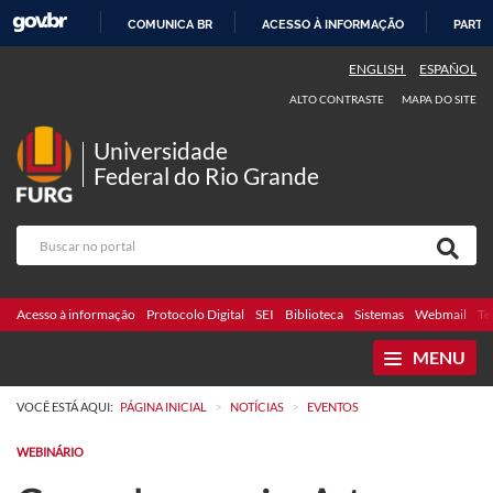
COMUNICA BR
ACESSO À INFORMAÇÃO
PARTI
IR
ENGLISH
ESPAÑOL
PARA
ALTO CONTRASTE
MAPA DO SITE
O
CONTEÚDO
Universidade
Federal do Rio Grande
Acesso à informação
Protocolo Digital
SEI
Biblioteca
Sistemas
Webmail
Te
MENU
>
>
VOCÊ ESTÁ AQUI:
PÁGINA INICIAL
NOTÍCIAS
EVENTOS
WEBINÁRIO