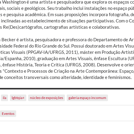
a Washington é uma artista e pesquisadora que explora os espaços c
is, sociais e geológicos. Seu trabalho inclui instalações no espaço p
s e pesquisa acadêmica. Em suas proposições incorpora fotografia, de
 inclinadas ao estabelecimento de situações participativas. Com o Co
s Re(Des)cartógrafos, cartografias artísticas e colaborativas.
a Becker é artista, pesquisadora e professora do Departamento de Art
sidade Federal do Rio Grande do Sul. Possui doutorado em Artes Vi
ticas Visuais (PPGAV-IA/UFRGS, 2011), máster em Produção Artístic
ia/Espanha, 2010), graduação em Artes Visuais, ênfase Escultura (
, ênfase História, Teoria e Crítica (UFRGS, 2008). Desenvolve e orie
s "Contexto e Processos de Criação na Arte Contemporânea: Espaço, 
de conceitos transversais como alteridade, identidade e feminismos.
ila
lgbtqia+
núcleo de exposições
galeria espaço incomum
Eventos