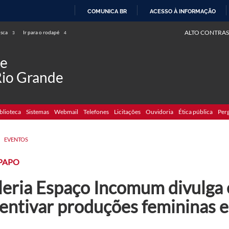
COMUNICA BR
ACESSO À INFORMAÇÃO
IR
ALTO CONTRAS
usca
Ir para o rodapé
3
4
PARA
O
de
CONTEÚDO
Rio Grande
blioteca
Sistemas
Webmail
Telefones
Licitações
Ouvidoria
Ética pública
Per
>
EVENTOS
 PAPO
leria Espaço Incomum divulga 
centivar produções femininas