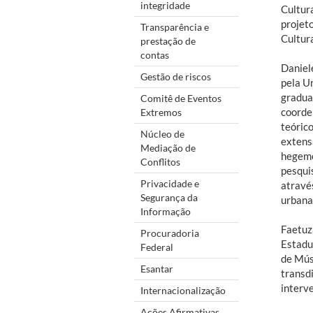
integridade
Cultura
projet
Transparência e
Cultur
prestação de
contas
Daniel
Gestão de riscos
pela U
gradua
Comitê de Eventos
coorde
Extremos
teóric
Núcleo de
extens
Mediação de
hegemô
Conflitos
pesqui
Privacidade e
através
Segurança da
urbana
Informação
Faetuz
Procuradoria
Estadu
Federal
de Mús
Esantar
transd
interve
Internacionalização
Ações Afirmativas,