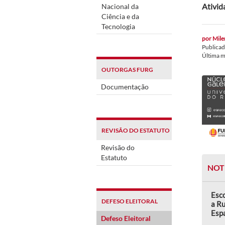
Ativid
Nacional da
Ciência e da
Tecnologia
por
Mile
Publica
Última 
OUTORGAS FURG
Documentação
REVISÃO DO ESTATUTO
Revisão do
Estatuto
NOT
Esco
DEFESO ELEITORAL
a Ru
Esp
Defeso Eleitoral