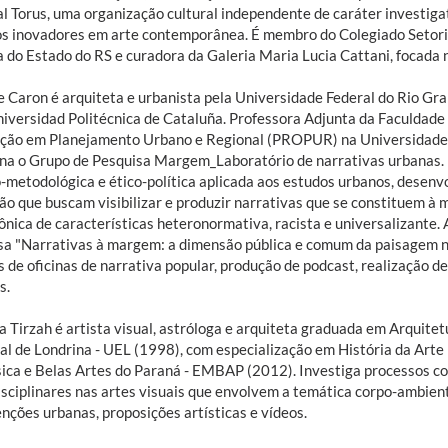
l Torus, uma organização cultural independente de caráter investigat
os inovadores em arte contemporânea. É membro do Colegiado Setoria
a do Estado do RS e curadora da Galeria Maria Lucia Cattani, focada 
e Caron é arquiteta e urbanista pela Universidade Federal do Rio Gr
niversidad Politécnica de Cataluña. Professora Adjunta da Faculdade
ção em Planejamento Urbano e Regional (PROPUR) na Universidade F
na o Grupo de Pesquisa Margem_Laboratório de narrativas urbanas. 
o-metodológica e ético-política aplicada aos estudos urbanos, desenv
ão que buscam visibilizar e produzir narrativas que se constituem 
nica de características heteronormativa, racista e universalizante
sa "Narrativas à margem: a dimensão pública e comum da paisagem n
 de oficinas de narrativa popular, produção de podcast, realização de
s.
a Tirzah é artista visual, astróloga e arquiteta graduada em Arquit
al de Londrina - UEL (1998), com especialização em História da Ar
ica e Belas Artes do Paraná - EMBAP (2012). Investiga processos co
isciplinares nas artes visuais que envolvem a temática corpo-ambient
nções urbanas, proposições artísticas e vídeos.