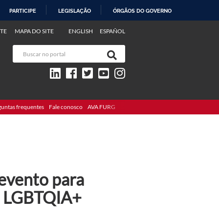
PARTICIPE
LEGISLAÇÃO
ÓRGÃOS DO GOVERNO
TE
MAPA DO SITE
ENGLISH
ESPAÑOL
guntas frequentes
Fale conosco
AVA FURG
evento para
 e LGBTQIA+