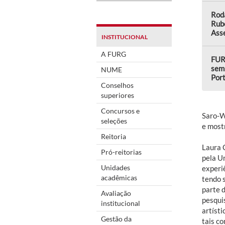
Rod
Rub
Asse
INSTITUCIONAL
A FURG
FUR
semi
NUME
Por
Conselhos
superiores
Concursos e
Saro-W
seleções
e most
Reitoria
Laura 
Pró-reitorias
pela U
Unidades
experi
acadêmicas
tendo 
parte 
Avaliação
pesqui
institucional
artísti
Gestão da
tais co