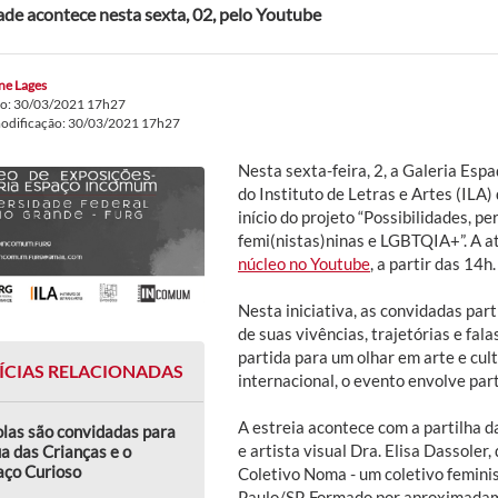
ade acontece nesta sexta, 02, pelo Youtube
ne Lages
do: 30/03/2021 17h27
modificação: 30/03/2021 17h27
Nesta sexta-feira, 2, a Galeria Es
do Instituto de Letras e Artes (ILA
início do projeto “Possibilidades, p
femi(nistas)ninas e LGBTQIA+”. A a
núcleo no Youtube
, a partir das 14h.
Nesta iniciativa, as convidadas part
de suas vivências, trajetórias e fal
partida para um olhar em arte e cult
ÍCIAS RELACIONADAS
internacional, o evento envolve part
A estreia acontece com a partilha 
las são convidadas para
e artista visual Dra. Elisa Dassoler
a das Crianças e o
aço Curioso
Coletivo Noma - um coletivo femini
Paulo/SP. Formado por aproximadam