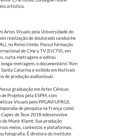
io artístico.
em Artes Visuais pela Universidade do
com realização de doutorado sanduíche
AL), no Reino Unido. Possui formação
rnacional de Cine y TV (EICTV), em
pes, curta-metragens e editou
ro longa-metragem, o documentário “Ken
Santa Catarina e exibido em festivais
ma de produção audiovisual.
 Possui graduação em Artes Cênicas
o de Projetos pela ESPM, com
Poéticas Visuais pelo PPGAV/UFRGS,
emporada de pesquisa na França como
o Capes de Tese 2018 edesenvolve
to de Munir Klamt. Sua produção
ersos meios, contextos e plataformas,
 fotografia. É diretora do Instituto