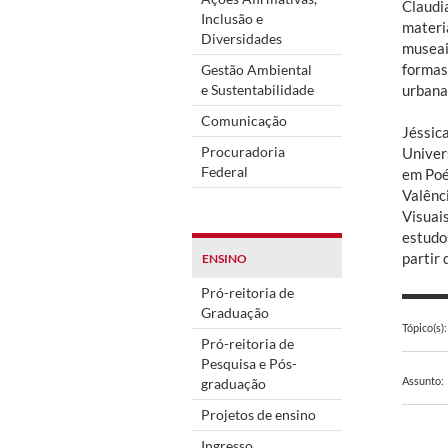
Claudi
Inclusão e
materia
Diversidades
museai
formas
Gestão Ambiental
e Sustentabilidade
urbana
Comunicação
Jéssic
Procuradoria
Univer
Federal
em Poé
Valênc
Visuais
estudo
partir 
ENSINO
Pró-reitoria de
Graduação
Tópico(s):
Pró-reitoria de
Pesquisa e Pós-
Assunto:
graduação
Projetos de ensino
Ingresso