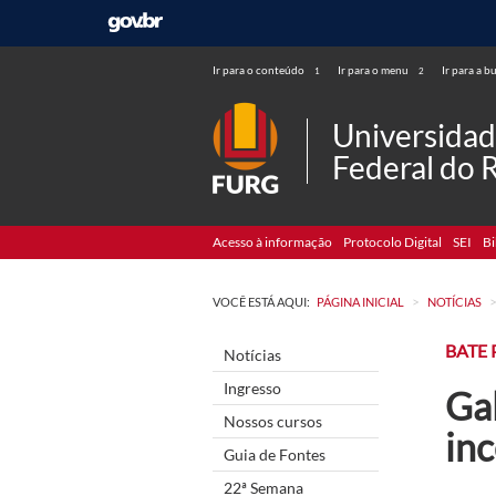
Ir para o conteúdo
Ir para o menu
Ir para a b
1
2
Universida
Federal do 
Acesso à informação
Protocolo Digital
SEI
Bi
>
VOCÊ ESTÁ AQUI:
PÁGINA INICIAL
NOTÍCIAS
BATE
Notícias
Ingresso
Ga
Nossos cursos
in
Guia de Fontes
22ª Semana