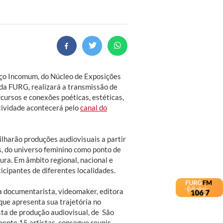
paço Incomum, do Núcleo de Exposições
) da FURG, realizará a transmissão de
ercursos e conexões poéticas, estéticas,
tividade acontecerá pelo
canal do
ilharão produções audiovisuais a partir
as, do universo feminino como ponto de
ura. Em âmbito regional, nacional e
icipantes de diferentes localidades.
da documentarista, videomaker, editora
, que apresenta sua trajetória no
sta de produção audiovisual, de São
ente 15 artistas, consegue reunir