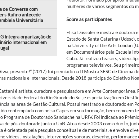
mulheres de vários segmentos do me
a de Conversa com
ens Rufino antecede
Sobre as participantes
mbleia Universitária
Elisa Dassoler é mestra e doutora 
G integra organização de
Estado de Santa Catarina (Udesc), 
nário internacional em
na University of the Arts London (U
tugal
em Documentários pela Escuela Inte
Cuba. Já realizou teasers, videocli
programas televisivos. Seu primei
iwa, presente!” (2017) foi premiado na II Mostra SESC de Cinema de 
ras nacionais e internacionais. Desde 2018 participa do Coletivo No
Cattani é artista, curadora e pesquisadora em Arte Contemporânea.
niversidade Federal do Rio Grande do Sul, e especialização em Gestã
ência na área de Gestão Cultural. Possui mestrado e doutorado em 
sido contemplada com bolsa Capes em sua formação, bem como em t
do Programa de Doutorado Sanduíche na UPJV. Foi indicada ao Prêmi
sa de pós-doutorado junto à UnB. Atua desde 2003 com o duo Ío, jun
ca é orientada pela pesquisa conceitual e de materiais, e envolve div
mo vídeos, instalações, intervenções sonoras, desenho, performance ou