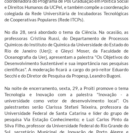
coordenadora do Programa de Pós Graduação em Política Social
e Direitos Humanos da UCPel, e também compõe a coordenação
colegiada da Rede Universitária de Incubadoras Tecnológicas
de Cooperativas Populares (Rede ITCPs).
No dia 28, será abordado o tema da Ciência. Na ocasião, as
professoras Cristina Russi, do Departamento de Processos
Químicos do Instituto de Química da Universidade do Estado do
Rio de Janeiro (Uerj); e Gleyci Moser, da Faculdade de
Oceanografia da Uerj, apresentam a palestra "Os Objetivos do
Desenvolvimento Sustentável e sua importância nas pesquisas
científicas". A moderação ficará a cargo do pró-reitor Eduardo
Secchi e do Diretor de Pesquisa da Propesp, Leandro Bugoni.
Na noite de encerramento, sexta, 29, a Proiti promove o tema
Tecnologia e Inovação com a palestra "Inovação - a
universidade como vetor de desenvolvimento local". Os
palestrantes serão Clarissa Stefani Teixeira, professora da
Universidade Federal de Santa Catarina e líder do grupo de
pesquisa Via Estação Conhecimento; e Luzi Carlos Pinto da
Silva Filho, professor da Universidade Federal do Rio Grande do
Sul, secretário Municipal de Inovação de Porto Alegre e