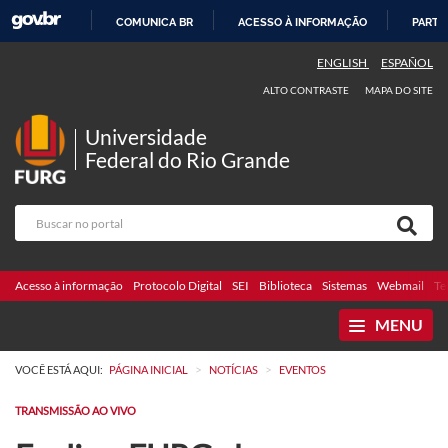
COMUNICA BR
ACESSO À INFORMAÇÃO
PARTI
IR
ENGLISH
ESPAÑOL
PARA
ALTO CONTRASTE
MAPA DO SITE
O
CONTEÚDO
Universidade
Federal do Rio Grande
Acesso à informação
Protocolo Digital
SEI
Biblioteca
Sistemas
Webmail
Te
MENU
>
>
VOCÊ ESTÁ AQUI:
PÁGINA INICIAL
NOTÍCIAS
EVENTOS
TRANSMISSÃO AO VIVO